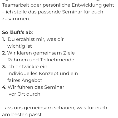
Teamarbeit oder persönliche Entwicklung geht
HOME
– ich stelle das passende Seminar für euch
zusammen.
ÜBER MICH
So läuft’s ab:
1.
Du erzählst mir, was dir
wichtig ist
2.
Wir klären gemeinsam Ziele
MEINE LEISTUNGEN
Rahmen und Teilnehmende
3.
Ich entwickle ein
FITNESSTRAINING FÜR TEAMMANAGEME
individuelles Konzept und ein
faires Angebot
4.
Wir führen das Seminar
SEMINARE
vor Ort durch
COACHING
Lass uns gemeinsam schauen, was für euch
am besten passt.